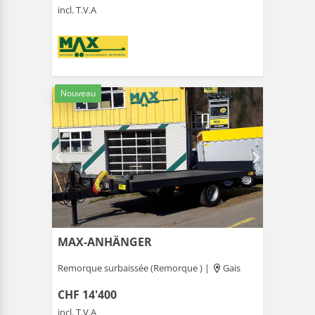
incl. T.V.A
Nouveau
MAX-ANHÄNGER
Remorque surbaissée (Remorque ) |
Gais
CHF 14'400
incl. T.V.A