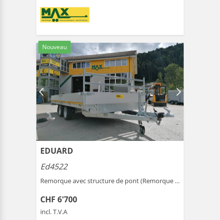
Nouveau
EDUARD
Ed4522
Remorque avec structure de pont (Remorque ) |
Gais
CHF 6'700
incl. T.V.A