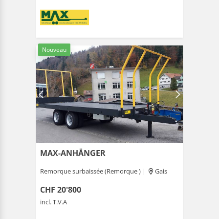
Nouveau
MAX-ANHÄNGER
Remorque surbaissée (Remorque ) |
Gais
CHF 20'800
incl. T.V.A