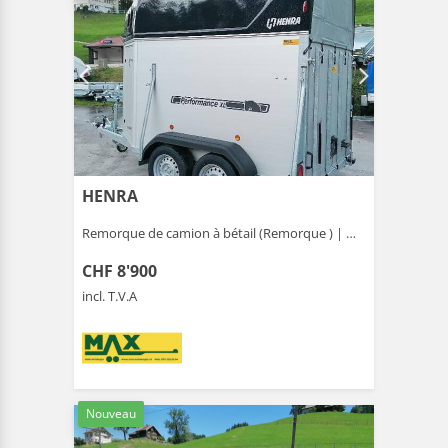
HENRA
Remorque de camion à bétail (Remorque ) |
Gais
CHF 8'900
incl. T.V.A
Nouveau