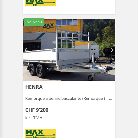
Nouveau
HENRA
Remorque à benne basculante (Remorque ) |
Gais
CHF 9'200
incl. T.V.A