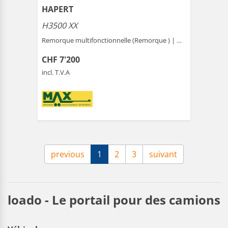
HAPERT
H3500 XX
Remorque multifonctionnelle (Remorque ) |
Gais
CHF 7'200
incl. T.V.A
previous
1
2
3
suivant
loado - Le portail pour des camions