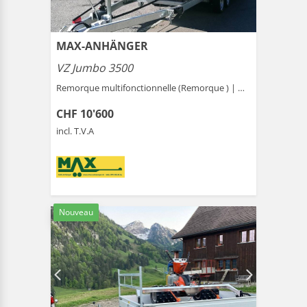
MAX-ANHÄNGER
VZ Jumbo 3500
Remorque multifonctionnelle (Remorque ) |
Gais
CHF 10'600
incl. T.V.A
Nouveau