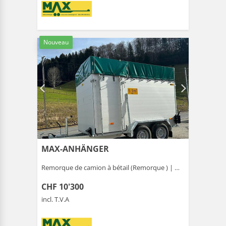
Nouveau
MAX-ANHÄNGER
Remorque de camion à bétail (Remorque ) |
Gais
CHF 10'300
incl. T.V.A