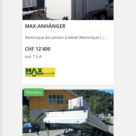
MAX-ANHÄNGER
Remorque de camion à bétail (Remorque ) |
Gais
CHF 12'400
incl. T.V.A
Nouveau