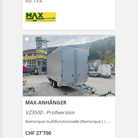
incl. T.V.A
MAX-ANHÄNGER
VZ3500 - Profiversion
Remorque multifonctionnelle (Remorque ) |
Gais
CHF 27'700