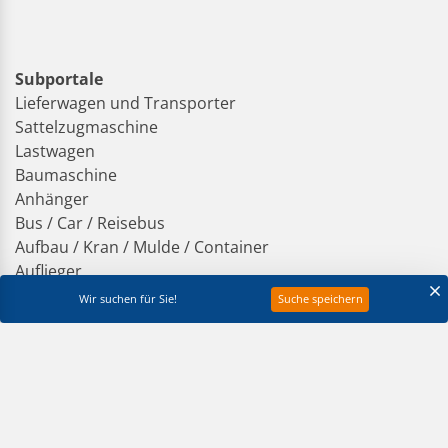
Subportale
Lieferwagen und Transporter
Sattelzugmaschine
Lastwagen
Baumaschine
Anhänger
Bus / Car / Reisebus
Aufbau / Kran / Mulde / Container
Auflieger
Wohnwagen / Wohnmobil
Wir suchen für Sie!
Suche speichern
Gabelstapler / Arbeitsbühnen
Landmaschinen
loado