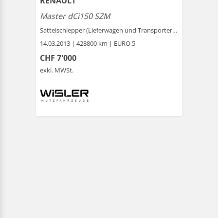
RENAULT
Master dCi150 SZM
Sattelschlepper (Lieferwagen und Transporter ) |
Schönen
14.03.2013 | 428800 km | EURO 5
CHF 7'000
exkl. MWSt.